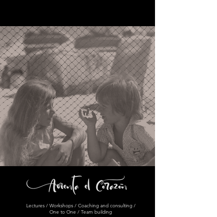
Lectures / Workshops / Coaching and consulting /
One to One / Team building