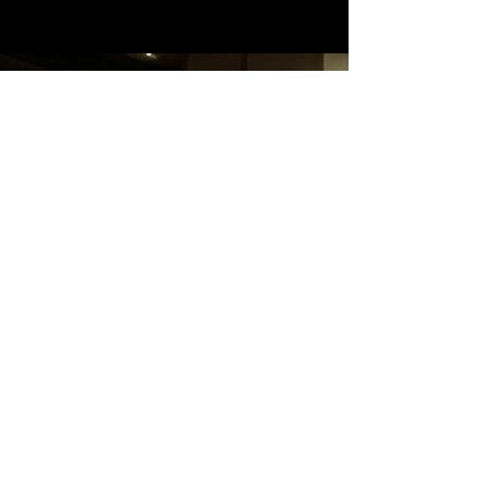
+
755
conferencias
y contando
+371,000
personas
alcanzadas
99.7%
de aceptación
(NPS)