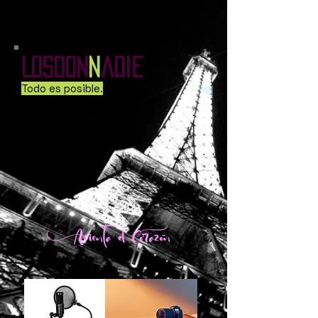
LosDon
N
adie
Todo es posible.